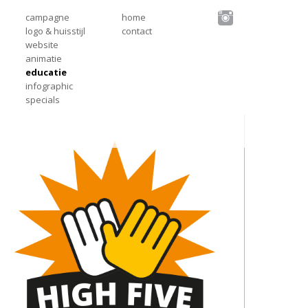
campagne
home
logo & huisstijl
contact
website
animatie
educatie
infographic
specials